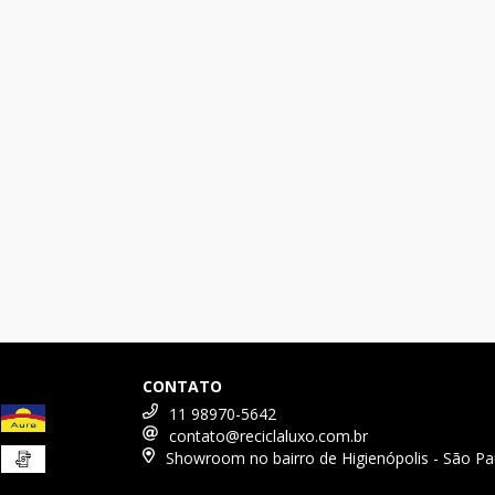
CONTATO
11 98970-5642
contato@reciclaluxo.com.br
Showroom no bairro de Higienópolis - São Pa