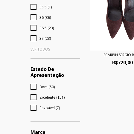
35.5 (1)
36 (36)
36,5 (23)
37 (23)
VER TODOS
SCARPIN SERGIO R
R$720,00
Estado De
Apresentação
Bom (50)
Excelente (151)
Razoável (7)
Marca