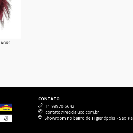
 KORS
CONTATO
11 98970-5642
contato@reciclaluxo.com.br
Showroom no bairro de Higienópolis - São Pa