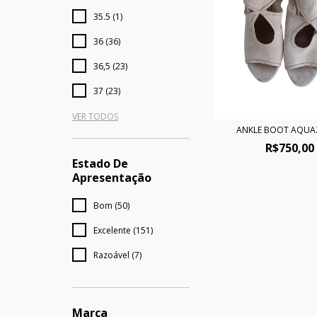
35.5 (1)
36 (36)
36,5 (23)
37 (23)
VER TODOS
ANKLE BOOT AQUA
R$750,00
Estado De
Apresentação
Bom (50)
Excelente (151)
Razoável (7)
Marca