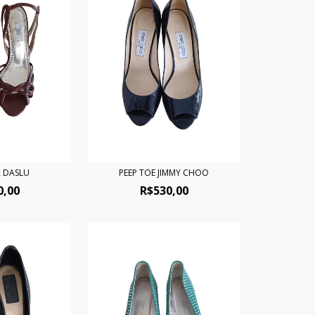
A DASLU
PEEP TOE JIMMY CHOO
0,00
R$530,00