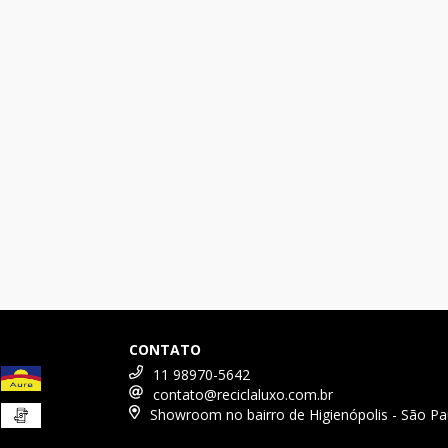
CONTATO
11 98970-5642
contato@reciclaluxo.com.br
Showroom no bairro de Higienópolis - São Pa