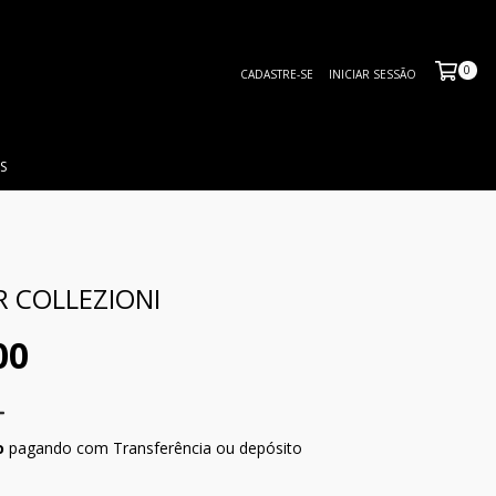
0
CADASTRE-SE
INICIAR SESSÃO
S
R COLLEZIONI
00
o
pagando com Transferência ou depósito