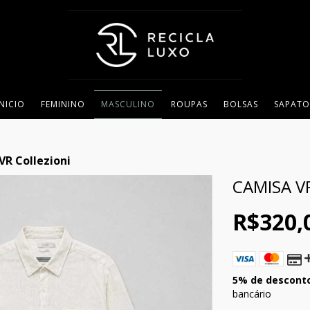
INICIO
FEMININO
MASCULINO
ROUPAS
BOLSAS
SAPATO
VR Collezioni
CAMISA V
R$320,
5% de descont
bancário