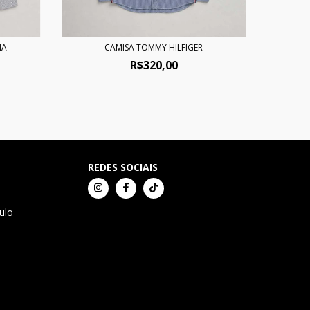
NA
CAMISA TOMMY HILFIGER
C
R$320,00
REDES SOCIAIS
ulo