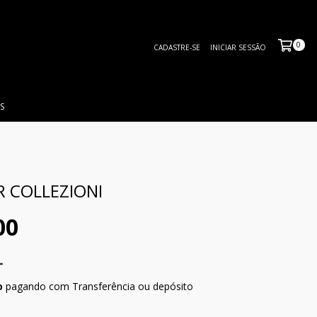
0
CADASTRE-SE
INICIAR SESSÃO
S
R COLLEZIONI
00
o
pagando com Transferência ou depósito