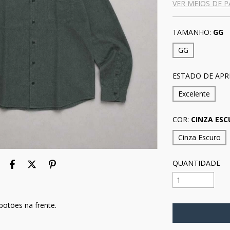
VER MEIOS DE 
TAMANHO:
GG
GG
ESTADO DE APR
Excelente
COR:
CINZA ES
Cinza Escuro
QUANTIDADE
otões na frente.