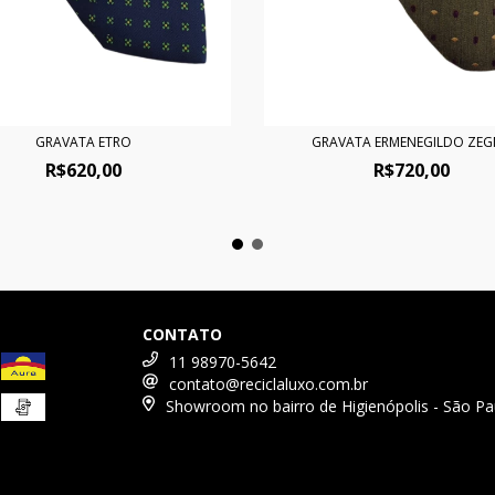
GRAVATA ETRO
GRAVATA ERMENEGILDO ZE
R$620,00
R$720,00
CONTATO
11 98970-5642
contato@reciclaluxo.com.br
Showroom no bairro de Higienópolis - São Pa