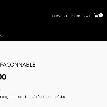
0
CADASTRE-SE
INICIAR SESSÃO
S
 FAÇONNABLE
00
o
pagando com Transferência ou depósito