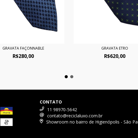
GRAVATA FAÇONNABLE
GRAVATA ETRO
R$280,00
R$620,00
CONTATO
11 98970-5642
contato@reciclaluxo.com.br
Showroom no bairro de Higienópolis - São Pa