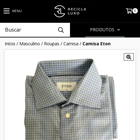
0
MENU
PRODUTOS
Início
/
Masculino
/
Roupas
/
Camisa
/
Camisa Eton