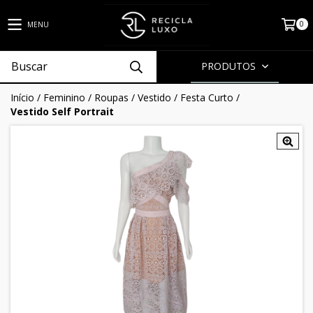
0
MENU
PRODUTOS
Início
/
Feminino
/
Roupas
/
Vestido
/
Festa Curto
/
Vestido Self Portrait