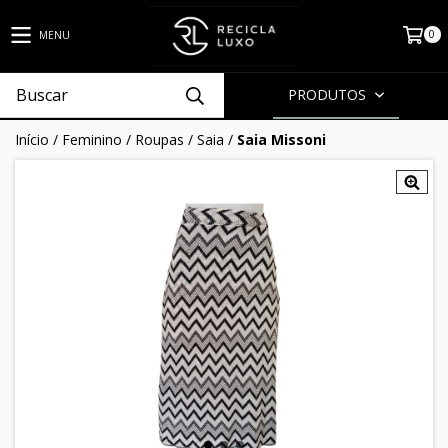
0
MENU
PRODUTOS
Início
/
Feminino
/
Roupas
/
Saia
/
Saia Missoni