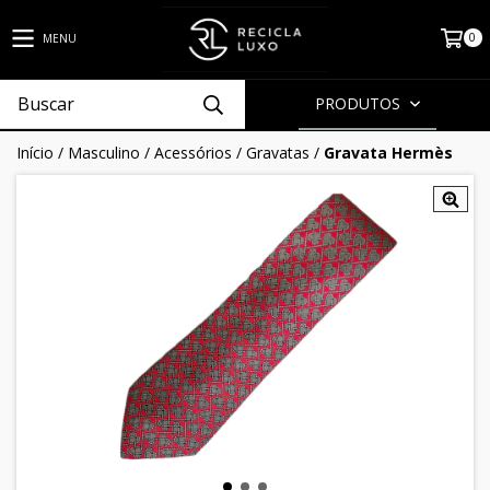
0
MENU
PRODUTOS
Início
/
Masculino
/
Acessórios
/
Gravatas
/
Gravata Hermès