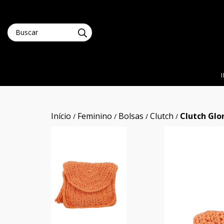
Início
Feminino
Bolsas
Clutch
Clutch Glo
/
/
/
/