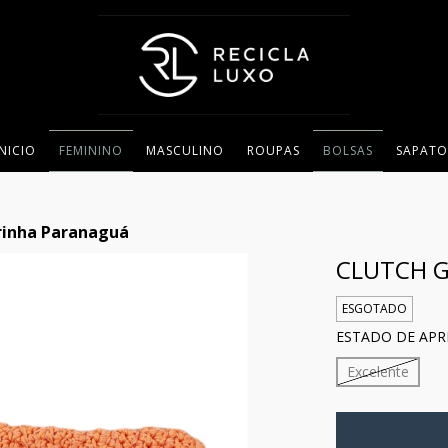
INICIO
FEMININO
MASCULINO
ROUPAS
BOLSAS
SAPATO
rinha Paranaguá
CLUTCH 
ESGOTADO
ESTADO DE APR
Excelente