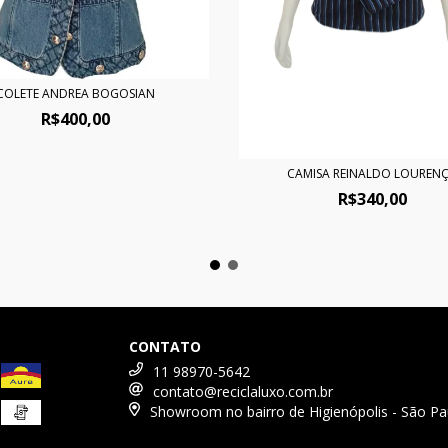
COLETE ANDREA BOGOSIAN
R$400,00
CAMISA REINALDO LOUREN
R$340,00
CONTATO
11 98970-5642
contato@reciclaluxo.com.br
Showroom no bairro de Higienópolis - São Pa