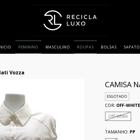
INICIO
FEMININO
MASCULINO
ROUPAS
BOLSAS
SAPATO
ati Vozza
CAMISA N
ESGOTADO
COR:
OFF-WHIT
Off-White
TAMANHO:
PP