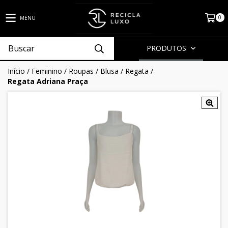
0
MENU
PRODUTOS
Início
/
Feminino
/
Roupas
/
Blusa
/
Regata
/
Regata Adriana Praça