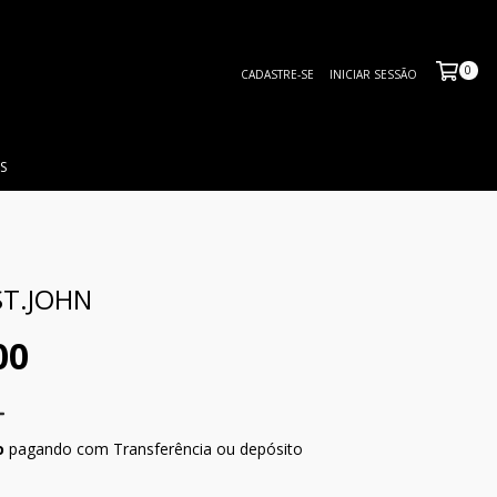
0
CADASTRE-SE
INICIAR SESSÃO
S
ST.JOHN
00
o
pagando com Transferência ou depósito