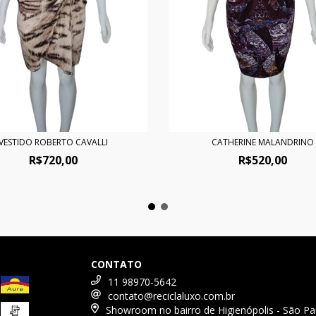
VESTIDO ROBERTO CAVALLI
CATHERINE MALANDRINO
R$720,00
R$520,00
CONTATO
11 98970-5642
contato@reciclaluxo.com.br
Showroom no bairro de Higienópolis - São Pa