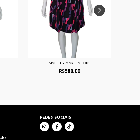
MARC BY MARC JACOBS
VE
R$580,00
REDES SOCIAIS
ulo