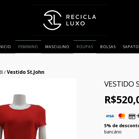
INICIO
FEMININO
MASCULINO
ROUPAS
BOLSAS
SAPATO
di
Vestido St.John
/
VESTIDO 
R$520,
5% de descont
bancário