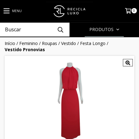
0
MENU
PRODUTOS
Início
/
Feminino
/
Roupas
/
Vestido
/
Festa Longo
/
Vestido Pronovias