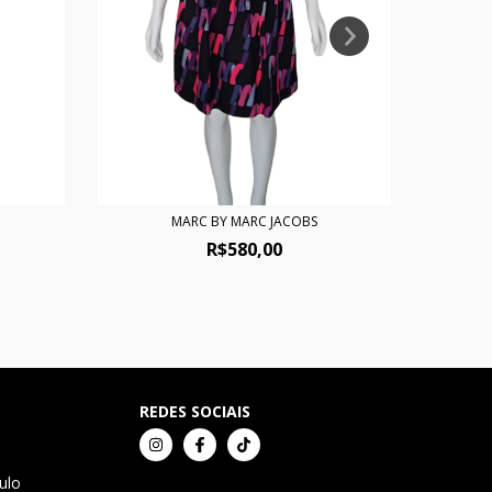
MARC BY MARC JACOBS
V
R$580,00
REDES SOCIAIS
ulo