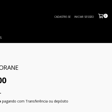
0
CADASTRE-SE
INICIAR SESSÃO
S
IORANE
00
o
pagando com Transferência ou depósito