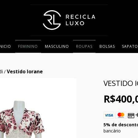
INICIO
FEMININO
MASCULINO
ROUPAS
BOLSAS
SAPATO
di
Vestido Iorane
/
VESTIDO 
R$400,
5% de descont
bancário