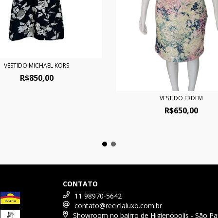
VESTIDO MICHAEL KORS
R$850,00
VESTIDO ERDEM
R$650,00
CONTATO
11 98970-5642
contato@reciclaluxo.com.br
Showroom no bairro de Higienópolis - São Pa