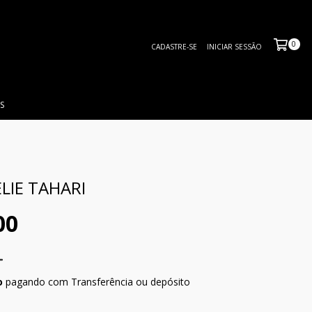
0
CADASTRE-SE
INICIAR SESSÃO
S
LIE TAHARI
00
o
pagando com Transferência ou depósito