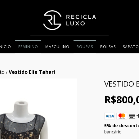
INICIO
FEMININO
MASCULINO
ROUPAS
BOLSAS
SAPATO
to
Vestido Elie Tahari
/
VESTIDO E
R$800,
5% de descont
bancário