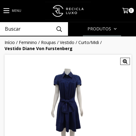
0
MENU
PRODUTOS
Início
/
Feminino
/
Roupas
/
Vestido
/
Curto/Midi
/
Vestido Diane Von Furstenberg