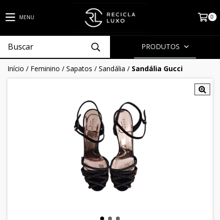
0
MENU
PRODUTOS
Início
/
Feminino
/
Sapatos
/
Sandália
/
Sandália Gucci