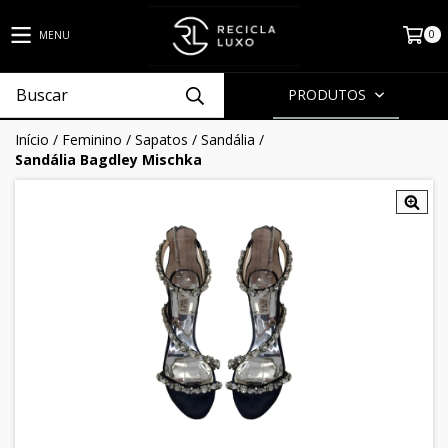
0
MENU
PRODUTOS
Início
/
Feminino
/
Sapatos
/
Sandália
/
Sandália Bagdley Mischka