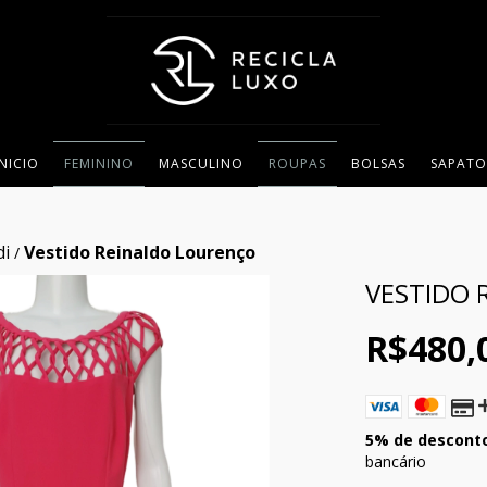
INICIO
FEMININO
MASCULINO
ROUPAS
BOLSAS
SAPATO
di
Vestido Reinaldo Lourenço
/
VESTIDO 
R$480,
5% de descont
bancário