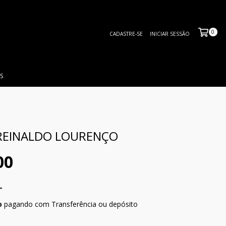
0
CADASTRE-SE
INICIAR SESSÃO
S
REINALDO LOURENÇO
00
o
pagando com Transferência ou depósito