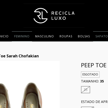
INICIO
FEMININO
MASCULINO
ROUPAS
BOLSAS
SAPATO
Toe Sarah Chofakian
PEEP TOE
ESGOTADO
TAMANHO:
35
35
ESTADO DE APR