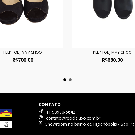
PEEP TOE JIMMY CHOO
PEEP TOE JIMMY CHOO
R$700,00
R$680,00
CONTATO
11 98970-5642
contato@reciclaluxo.com.br
Showroom no bairro de Higienópolis - São Pa