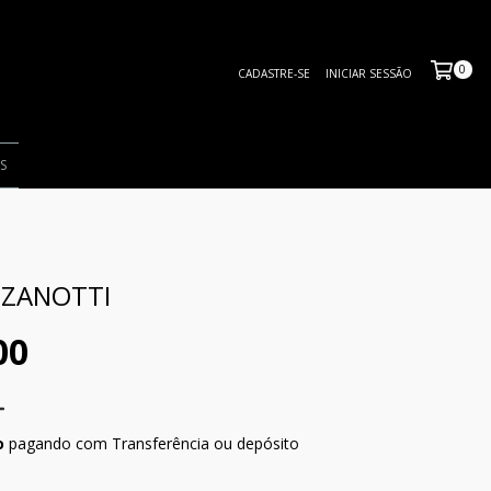
0
CADASTRE-SE
INICIAR SESSÃO
S
 ZANOTTI
00
o
pagando com Transferência ou depósito