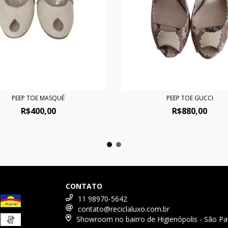
PEEP TOE GUCCI
PEEP TOE MASQUÉ
R$880,00
R$400,00
CONTATO
11 98970-5642
contato@reciclaluxo.com.br
Showroom no bairro de Higienópolis - São Pa