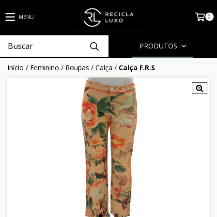
0
MENU
PRODUTOS
Início
/
Feminino
/
Roupas
/
Calça
/
Calça F.R.S