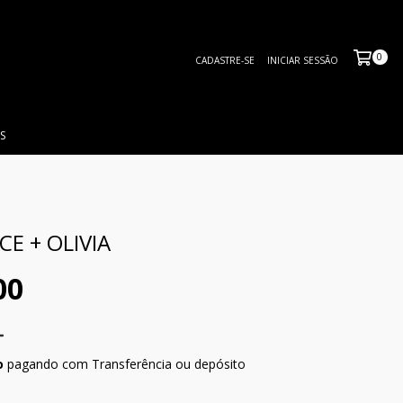
0
CADASTRE-SE
INICIAR SESSÃO
S
CE + OLIVIA
00
o
pagando com Transferência ou depósito