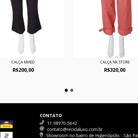
CALÇA MIXED
CALÇA NK STORE
R$200,00
R$320,00
CONTATO
11 98970-5642
contato@reciclaluxo.com.br
Showroom no bairro de Higienópolis - São Pa