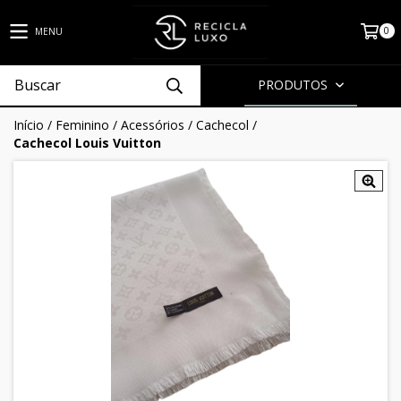
0
MENU
PRODUTOS
Início
/
Feminino
/
Acessórios
/
Cachecol
/
Cachecol Louis Vuitton