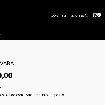
0
CADASTRE-SE
INICIAR SESSÃO
S
IVARA
0,00
o
pagando com Transferência ou depósito