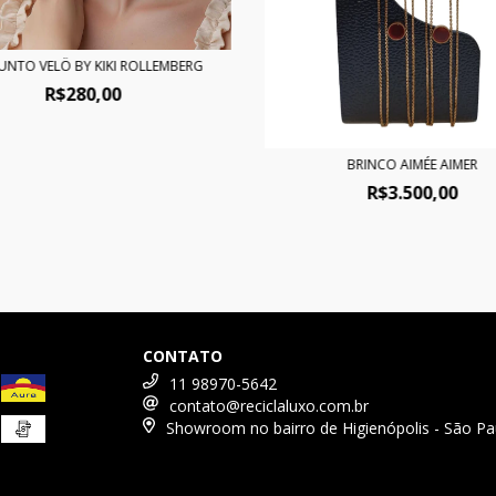
UNTO VELÖ BY KIKI ROLLEMBERG
R$280,00
BRINCO AIMÉE AIMER
R$3.500,00
CONTATO
11 98970-5642
contato@reciclaluxo.com.br
Showroom no bairro de Higienópolis - São Pa