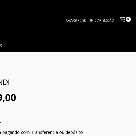
0
CADASTRE-SE
INICIAR SESSÃO
S
NDI
9,00
o
pagando com Transferência ou depósito