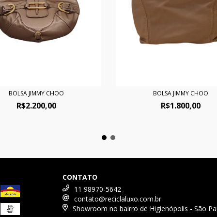
BOLSA JIMMY CHOO
BOLSA JIMMY CHOO
R$1.800,00
R$2.200,00
CONTATO
11 98970-5642
contato@reciclaluxo.com.br
Showroom no bairro de Higienópolis - São Pa