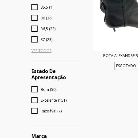
35.5 (1)
36 (36)
36,5 (23)
37 (23)
VER TODOS
BOTA ALEXANDRE 
ESGOTADO
Estado De
Apresentação
Bom (50)
Excelente (151)
Razoável (7)
Marca