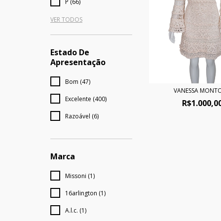
P (66)
VER TODOS
Estado De
Apresentação
Bom (47)
VANESSA MONT
Excelente (400)
R$1.000,0
Razoável (6)
Marca
Missoni (1)
16arlington (1)
A.l.c. (1)