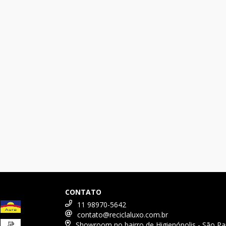
CONTATO
11 98970-5642
contato@reciclaluxo.com.br
Showroom no bairro de Higienópolis - São Pa