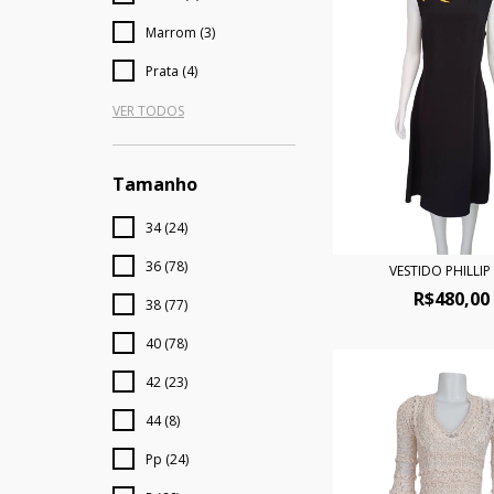
Marrom (3)
Prata (4)
VER TODOS
Tamanho
34 (24)
36 (78)
VESTIDO PHILLIP
R$480,00
38 (77)
40 (78)
42 (23)
44 (8)
Pp (24)